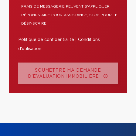
FRAIS DE MESSAGERIE PEUVENT S’APPLIQUER.
RÉPONDS AIDE POUR ASSISTANCE, STOP POUR TE
DÉSINSCRIRE.
Politique de confidentialité
|
Conditions
d'utilisation
SOUMETTRE MA DEMANDE
D'ÉVALUATION IMMOBILIÈRE