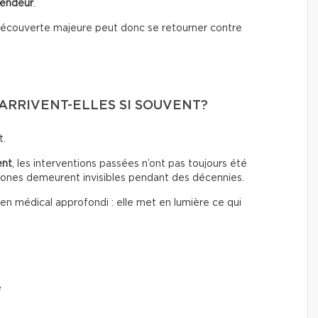
vendeur
.
 découverte majeure peut donc se retourner contre
ARRIVENT-ELLES SI SOUVENT?
t.
ent
, les interventions passées n’ont pas toujours été
s zones demeurent invisibles pendant des décennies.
 médical approfondi : elle met en lumière ce qui
e