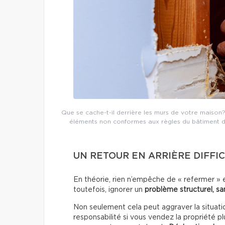
Que se cache-t-il derrière les murs de votre maison? 
éléments non conformes aux règles du bâtiment d’au
UN RETOUR EN ARRIÈRE DIFFIC
En théorie, rien n’empêche de « refermer » e
toutefois, ignorer un
problème structurel, sa
Non seulement cela peut aggraver la situati
responsabilité si vous vendez la propriété pl