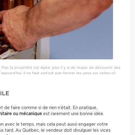
Plus la propriété est âgée, plus il y a de risque de découvrir des
jourd’hui. Il ne faut surtout pas fermer les yeux sur celles-ci!
ILE
t de faire comme si de rien n’était. En pratique,
nitaire ou mécanique
est rarement une bonne idée.
on avec le temps, mais cela peut aussi engager votre
us tard. Au Québec, le vendeur doit divulguer les vices