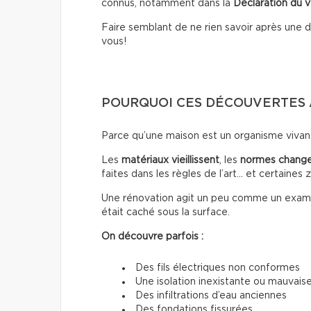
connus, notamment dans la
Déclaration du 
Faire semblant de ne rien savoir après une
vous!
POURQUOI CES DÉCOUVERTES 
Parce qu’une maison est un organisme vivan
Les
matériaux
vieillissent
, les
normes
chang
faites dans les règles de l’art… et certaine
Une rénovation agit un peu comme un examen
était caché sous la surface.
On découvre parfois :
Des fils électriques non conformes
Une isolation inexistante ou mauvais
Des infiltrations d’eau anciennes
Des fondations fissurées